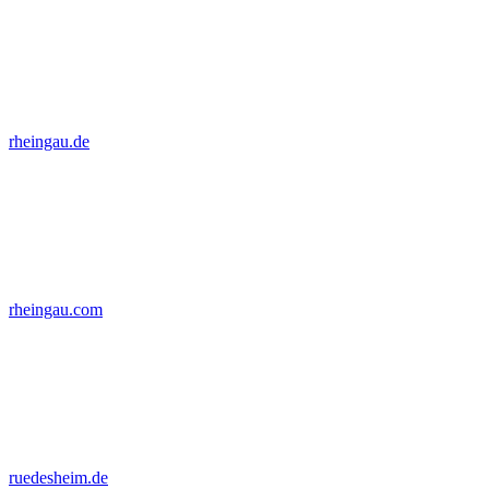
rheingau.de
rheingau.com
ruedesheim.de