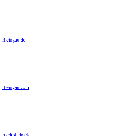
rheingau.de
rheingau.com
ruedesheim.de