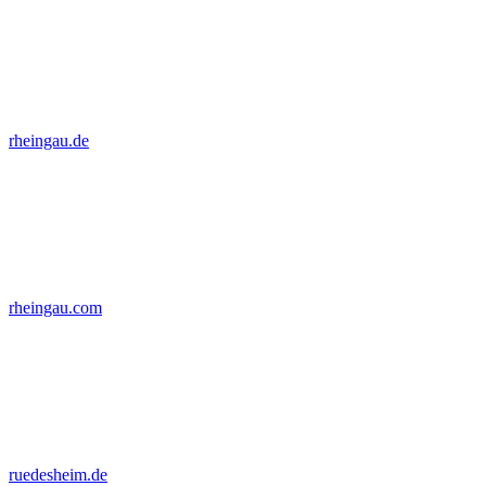
rheingau.de
rheingau.com
ruedesheim.de