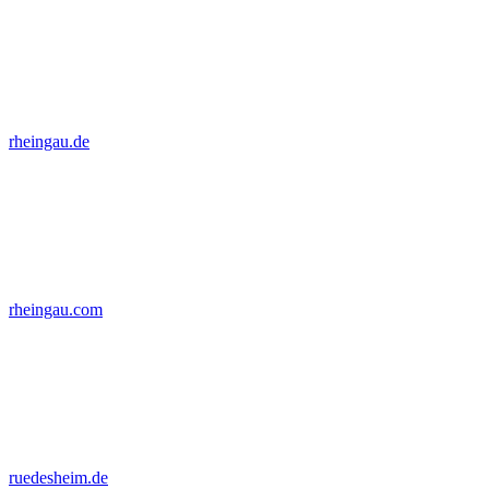
rheingau.de
rheingau.com
ruedesheim.de