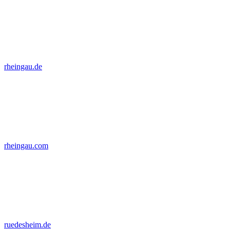
rheingau.de
rheingau.com
ruedesheim.de